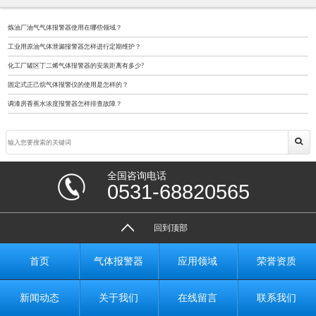
炼油厂油气气体报警器使用在哪些领域？
工业用原油气体泄漏报警器怎样进行定期维护？
化工厂罐区丁二烯气体报警器的安装距离有多少?
固定式正己烷气体报警仪的使用是怎样的？
调漆房香蕉水浓度报警器怎样排查故障？
全国咨询电话
0531-68820565
回到顶部
首页
气体报警器
应用领域
荣誉资质
新闻动态
关于我们
在线留言
联系我们