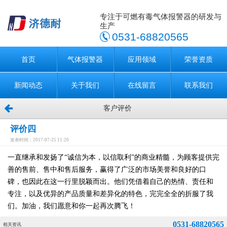
专注于可燃有毒气体报警器的研发与
生产
0531-68820565
首页
气体报警器
应用领域
荣誉资质
新闻动态
关于我们
在线留言
联系我们
客户评价
评价四
发表时间：2017-07-25 11:20
一直继承和发扬了“诚信为本，以信取利”的商业精髓，为顾客提供完
善的售前、售中和售后服务，赢得了广泛的市场美誉和良好的口
碑，也因此在这一行里脱颖而出。他们凭借着自己的热情、责任和
专注，以及优异的产品质量和差异化的特色，完完全全的折服了我
们。加油，我们愿意和你一起再次腾飞！
0531-68820565
相关资讯