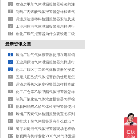
确定检测位置？
喷漆房甲苯气体泄漏报警器校验的注
意事项有什么？
制药厂丙烯酸气体报警器怎样检查气
体？
调漆房油漆稀料检测报警器安装及规
范
工业用原油气体泄漏报警器怎样进行
定期维护？
焦化厂煤气报警器为什么要设定二级
报警呢
最新资讯文章
炼油厂油气气体报警器使用在哪些领
域？
工业用原油气体泄漏报警器怎样进行
定期维护？
化工厂罐区丁二烯气体报警器的安装
距离有多少?
固定式正己烷气体报警仪的使用是怎
样的？
调漆房香蕉水浓度报警器怎样排查故
障？
化工厂仓库乙酸甲酯气体报警器怎样
确定检测位置？
制药厂氟化氢气体浓度报警器怎样检
测零点？
物联网醋酸乙酯气体检测报警器使用
前怎样检验？
炼钢厂丙烷气体检测报警装置怎样判
断好坏？
壁挂式丁烷气体报警器有什么优点？
餐厅厨房沼气气体报警器现场怎样确
定安装？
物联网有机挥发物VOC气体气体泄漏