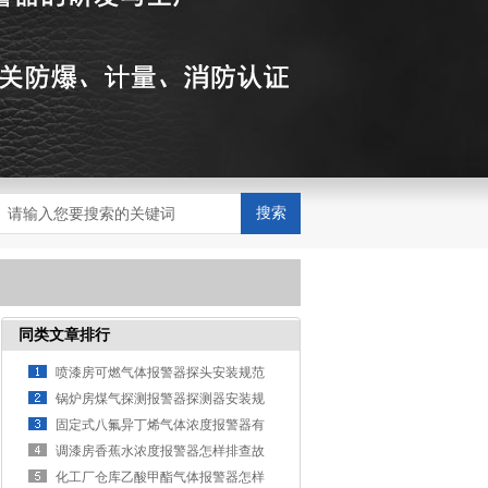
搜索
同类文章排行
喷漆房可燃气体报警器探头安装规范
锅炉房煤气探测报警器探测器安装规
范
固定式八氟异丁烯气体浓度报警器有
哪些种类？
调漆房香蕉水浓度报警器怎样排查故
障？
化工厂仓库乙酸甲酯气体报警器怎样