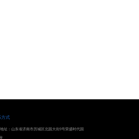
系方式
地址：山东省济南市历城区北园大街9号荣盛时代国
座