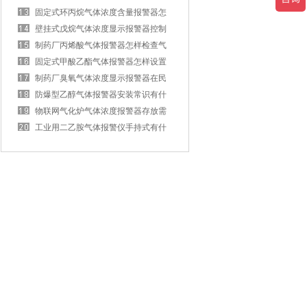
报警器的安装要求有什么？
固定式环丙烷气体浓度含量报警器怎
样接线？
壁挂式戊烷气体浓度显示报警器控制
器怎样维护？
制药厂丙烯酸气体报警器怎样检查气
体？
固定式甲酸乙酯气体报警器怎样设置
报警值？
制药厂臭氧气体浓度显示报警器在民
生方面怎样应用？
防爆型乙醇气体报警器安装常识有什
么？
物联网气化炉气体浓度报警器存放需
要注意什么？
工业用二乙胺气体报警仪手持式有什
么特性？