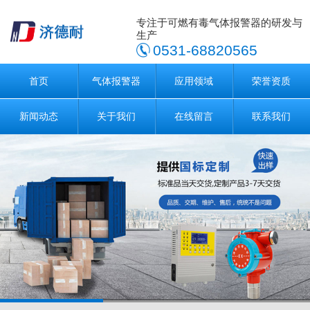
专注于可燃有毒气体报警器的研发与
生产
0531-68820565
首页
气体报警器
应用领域
荣誉资质
新闻动态
关于我们
在线留言
联系我们