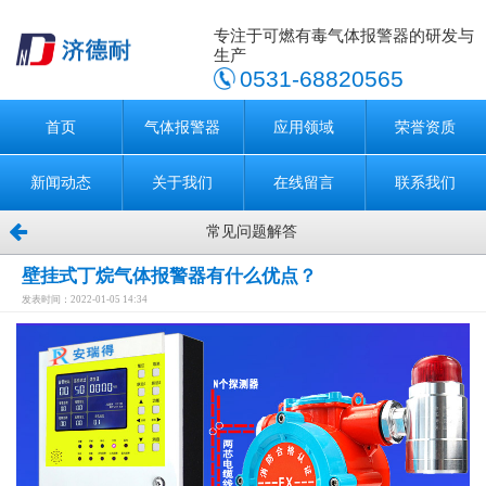
专注于可燃有毒气体报警器的研发与
生产
0531-68820565
首页
气体报警器
应用领域
荣誉资质
新闻动态
关于我们
在线留言
联系我们
常见问题解答
壁挂式丁烷气体报警器有什么优点？
发表时间：2022-01-05 14:34