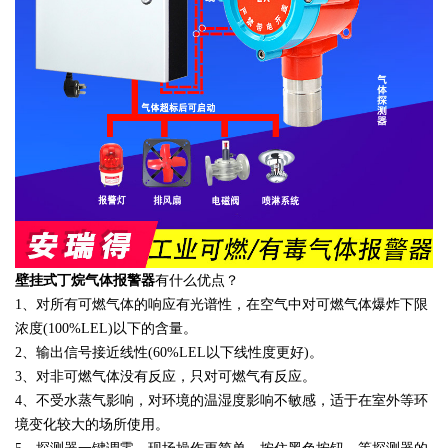
壁挂式丁烷气体报警器
有什么优点？
1、对所有可燃气体的响应有光谱性，在空气中对可燃气体爆炸下限
浓度(100%LEL)以下的含量。
2、输出信号接近线性(60%LEL以下线性度更好)。
3、对非可燃气体没有反应，只对可燃气有反应。
4、不受水蒸气影响，对环境的温湿度影响不敏感，适于在室外等环
境变化较大的场所使用。