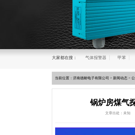
大家都在搜：
气体报警器
甲苯
当前位置：
济南德耐电子有限公司
>
新闻动态
>
公
锅炉房煤气
文章出处：未知