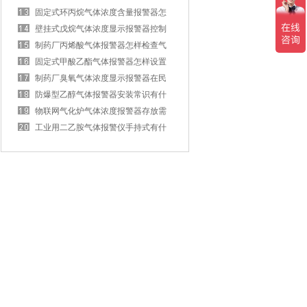
报警器的安装要求有什么？
固定式环丙烷气体浓度含量报警器怎
样接线？
壁挂式戊烷气体浓度显示报警器控制
器怎样维护？
制药厂丙烯酸气体报警器怎样检查气
体？
固定式甲酸乙酯气体报警器怎样设置
报警值？
制药厂臭氧气体浓度显示报警器在民
生方面怎样应用？
防爆型乙醇气体报警器安装常识有什
么？
物联网气化炉气体浓度报警器存放需
要注意什么？
工业用二乙胺气体报警仪手持式有什
么特性？