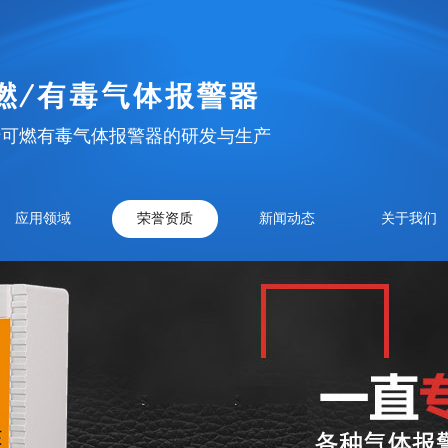
于可燃有毒气体报警器的研发与生产
应用领域
荣誉资质
新闻动态
关于我们