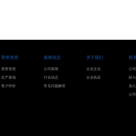
荣誉资质
新闻动态
关于我们
联
荣誉资质
公司新闻
企业文化
公司
生产基地
行业动态
企业风采
际A
客户评价
常见问题解答
加入电
公司传