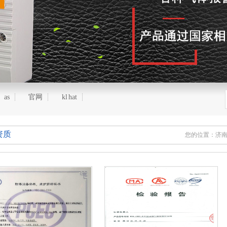
as
官网
kl hat
资质
您的位置：
济