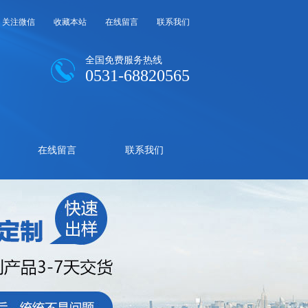
关注微信
收藏本站
在线留言
联系我们
全国免费服务热线
0531-68820565
在线留言
联系我们