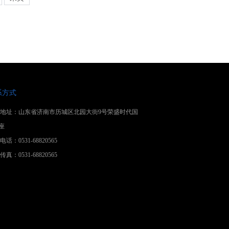
系方式
地址：山东省济南市历城区北园大街9号荣盛时代国
座
话：0531-68820565
真：0531-68820565