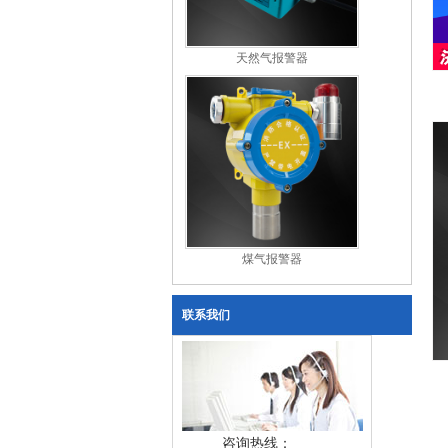
天然气报警器
煤气报警器
联系我们
咨询热线：