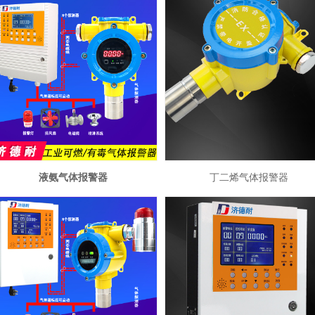
液氨气体报警器
丁二烯气体报警器