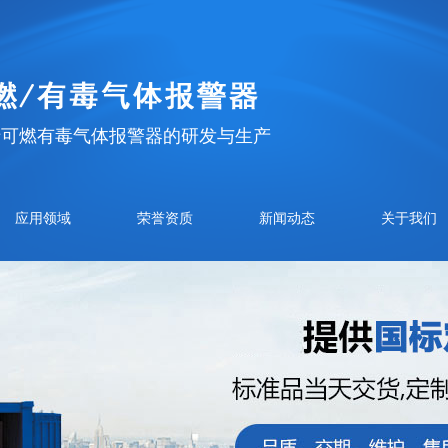
于可燃有毒气体报警器的研发与生产
应用领域
荣誉资质
新闻动态
关于我们