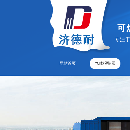
专注
网站首页
气体报警器