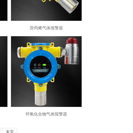
异丙烯气体报警器
环氧化合物气体报警器
末页