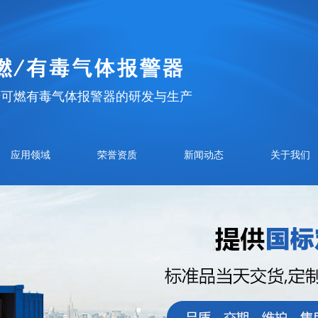
于可燃有毒气体报警器的研发与生产
应用领域
荣誉资质
新闻动态
关于我们