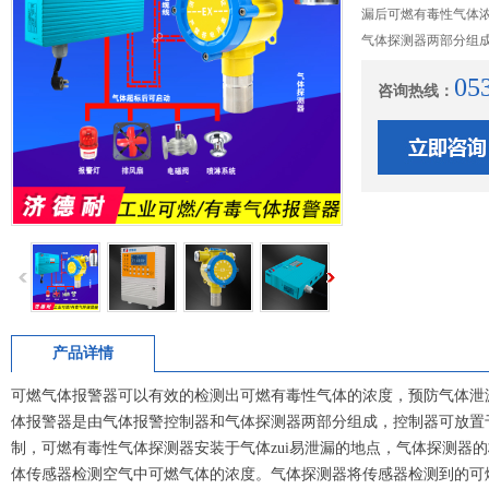
漏后可燃有毒性气体
气体探测器两部分组
05
咨询热线：
产品详情
可燃气体报警器可以有效的检测出可燃有毒性气体的浓度，预防气体泄
体报警器是由气体报警控制器和气体探测器两部分组成，控制器可放置
制，可燃有毒性气体探测器安装于气体zui易泄漏的地点，气体探测器
体传感器检测空气中可燃气体的浓度。气体探测器将传感器检测到的可