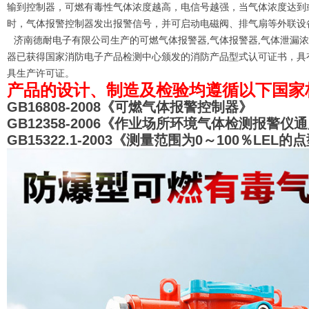
输到控制器，可燃有毒性气体浓度越高，电信号越强，当气体浓度达到
时，气体报警控制器发出报警信号，并可启动电磁阀、排气扇等外联设
济南德耐电子有限公司生产的可燃气体报警器,气体报警器,气体泄漏浓
器已获得国家消防电子产品检测中心颁发的消防产品型式认可证书，具
具生产许可证。
产品的设计、制造及检验均遵循以下国家
GB16808-2008《可燃气体报警控制器》
GB12358-2006《作业场所环境气体检测报警
GB15322.1-2003《测量范围为0～100％LE