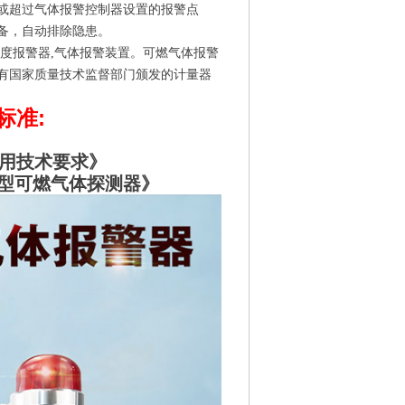
或超过气体报警控制器设置的报警点
备，自动排除隐患。
度报警器,气体报警装置。可燃气体报警
有国家质量技术监督部门颁发的计量器
标准:
仪通用技术要求》
L的点型可燃气体探测器》