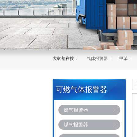
大家都在搜：
气体报警器
甲苯
可燃气体报警器
燃气报警器
煤气报警器