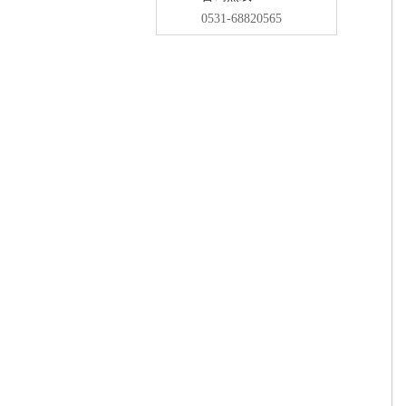
0531-68820565