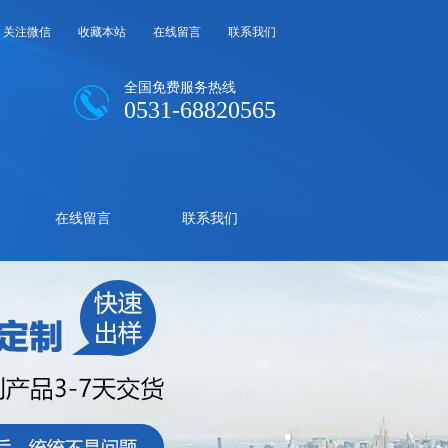
关注微信
收藏本站
在线留言
联系我们
全国免费服务热线
0531-68820565
在线留言
联系我们