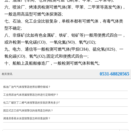
五、油漆厂(车间、仓库)检测可燃气体(苯、甲苯、二甲苯等);
六、喷涂厂、烤漆房检测可燃气体(苯、甲苯、二甲苯等蒸发气体)，
一般选用高温型可燃气体探测器;
七、石油、化工企业比较复杂，单根本都有可燃气体，有毒气体类
型不确定;
八、非煤矿(比如有色金属矿、铁矿、钼矿等)一般用便携式四合一，
或许检测一氧化碳(CO)、一氧化氮(NO)、氧气(O2);
九、电力、通信等一般检测可燃气体(甲烷CH4)、硫化氢(H2S)、一
氧化碳(CO)、氧气(O2),固定式和便携式四合一;
十、船舶上及船舶修造厂，一般检测可燃气体和氧气;
0531-68820565
相关资讯
炼油厂油气气体报警器使用在哪些领域？
工业用原油气体泄漏报警器怎样进行定期维护？
化工厂罐区丁二烯气体报警器的安装距离有多少?
固定式正己烷气体报警仪的使用是怎样的？
调漆房香蕉水浓度报警器怎样排查故障？