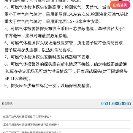
装牢固可靠，同时应考虑便于维护、标定。
4、可燃气体检测探头安装高度：检测氢气、天然气、城市煤气等比
重小于空气的气体时，采用距屋顶1米左右安装;检测液化石油气等比
重大于空气的气体时，采用距地面1.5～2米左右安装。
5、可燃气体报警器探头布线应采用三芯屏蔽电缆，单根线径大于1
平方毫米，接线时屏蔽层必须接地。
6、可燃气体检测探头现场走线应穿管，所用管子应符合消防要求，
管子应与探头连接，以达到消防要求。
7、可燃气体检测探头安装时应传感器朝下固定。
8、可燃气体报警器的探头应在断电情况下接线，确定接线正确后通
电;应在确定现场无可燃气泄漏情况下，开盖调试探头(对于隔爆探头
SP-1102来说)。
9、探头应至少每年标定一次，以确保检测精度。
0531-68820565
相关资讯
炼油厂油气气体报警器使用在哪些领域？
工业用原油气体泄漏报警器怎样进行定期维护？
化工厂罐区丁二烯气体报警器的安装距离有多少?