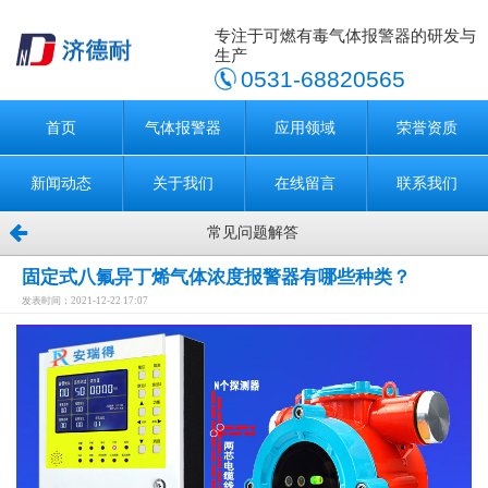
专注于可燃有毒气体报警器的研发与
生产
0531-68820565
首页
气体报警器
应用领域
荣誉资质
新闻动态
关于我们
在线留言
联系我们
常见问题解答
固定式八氟异丁烯气体浓度报警器有哪些种类？
发表时间：2021-12-22 17:07