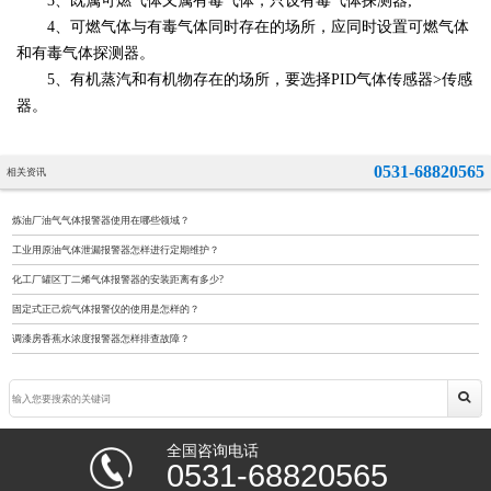
3、既属可燃气体又属有毒气体，只设有毒气体探测器;
4、可燃气体与有毒气体同时存在的场所，应同时设置可燃气体
和有毒气体探测器。
5、有机蒸汽和有机物存在的场所，要选择PID气体传感器>传感
器。
0531-68820565
相关资讯
炼油厂油气气体报警器使用在哪些领域？
工业用原油气体泄漏报警器怎样进行定期维护？
化工厂罐区丁二烯气体报警器的安装距离有多少?
固定式正己烷气体报警仪的使用是怎样的？
调漆房香蕉水浓度报警器怎样排查故障？
全国咨询电话
0531-68820565