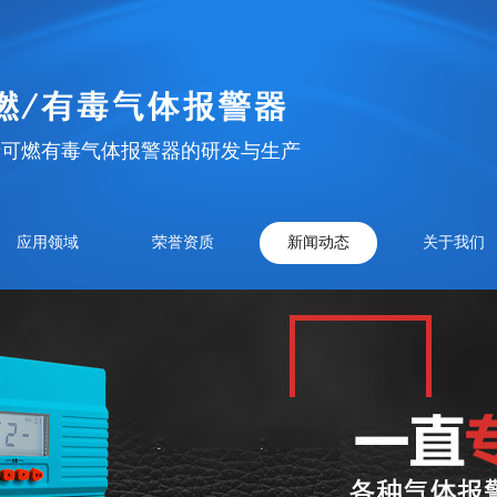
于可燃有毒气体报警器的研发与生产
应用领域
荣誉资质
新闻动态
关于我们