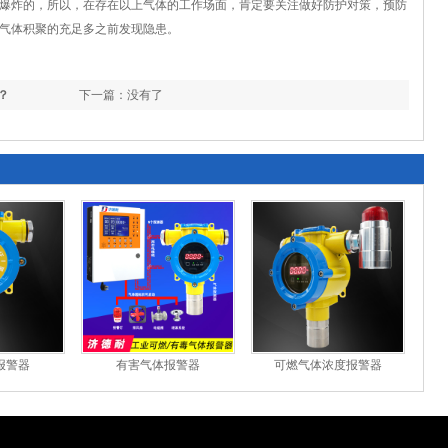
爆炸的，所以，在存在以上气体的工作场面，肯定要关注做好防护对策，预防
气体积聚的充足多之前发现隐患。
？
下一篇：没有了
报警器
有害气体报警器
可燃气体浓度报警器