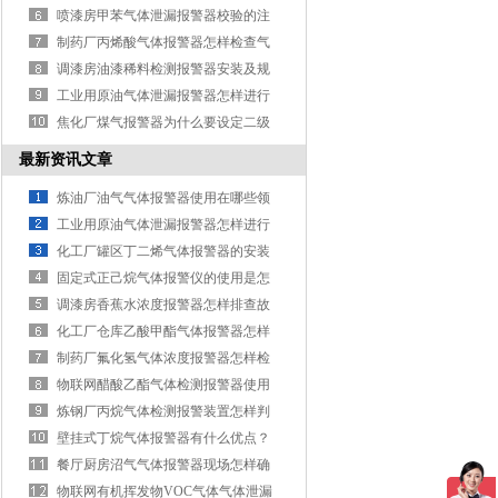
确定检测位置？
喷漆房甲苯气体泄漏报警器校验的注
意事项有什么？
制药厂丙烯酸气体报警器怎样检查气
体？
调漆房油漆稀料检测报警器安装及规
范
工业用原油气体泄漏报警器怎样进行
定期维护？
焦化厂煤气报警器为什么要设定二级
报警呢
最新资讯文章
炼油厂油气气体报警器使用在哪些领
域？
工业用原油气体泄漏报警器怎样进行
定期维护？
化工厂罐区丁二烯气体报警器的安装
距离有多少?
固定式正己烷气体报警仪的使用是怎
样的？
调漆房香蕉水浓度报警器怎样排查故
障？
化工厂仓库乙酸甲酯气体报警器怎样
确定检测位置？
制药厂氟化氢气体浓度报警器怎样检
测零点？
物联网醋酸乙酯气体检测报警器使用
前怎样检验？
炼钢厂丙烷气体检测报警装置怎样判
断好坏？
壁挂式丁烷气体报警器有什么优点？
餐厅厨房沼气气体报警器现场怎样确
定安装？
物联网有机挥发物VOC气体气体泄漏