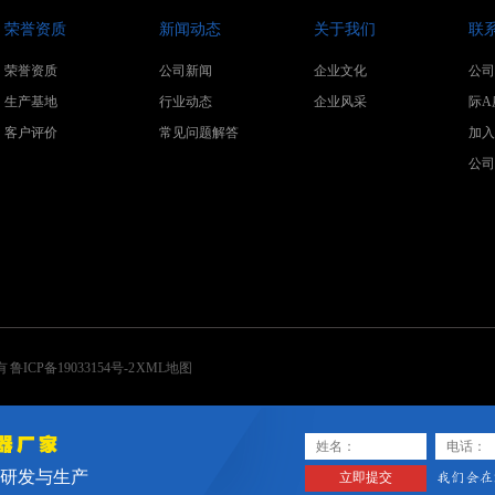
荣誉资质
新闻动态
关于我们
联
荣誉资质
公司新闻
企业文化
公司
生产基地
行业动态
企业风采
际A
客户评价
常见问题解答
加入电
公司传
所有
鲁ICP备19033154号-2
XML地图
的研发与生产
立即提交