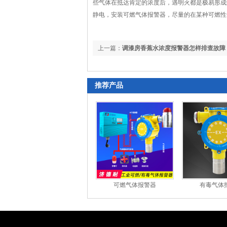
些气体在抵达肯定的浓度后，遇明火都是极易形成
静电，安装可燃气体报警器，尽量的在某种可燃性
上一篇：
调漆房香蕉水浓度报警器怎样排查故障
推荐产品
可燃气体报警器
有毒气体