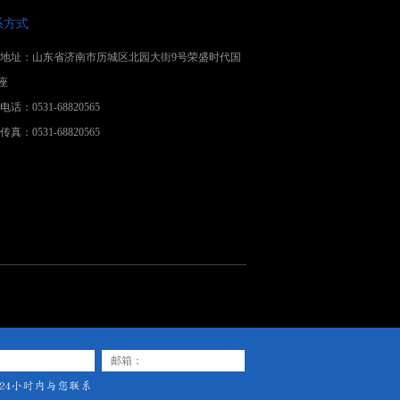
系方式
地址：山东省济南市历城区北园大街9号荣盛时代国
座
话：0531-68820565
真：0531-68820565