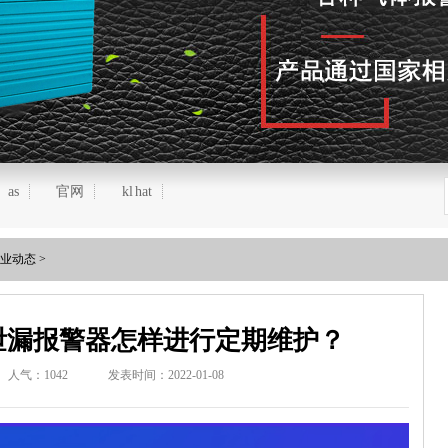
as
官网
kl hat
业动态
>
泄漏报警器怎样进行定期维护？
人气：
1042
发表时间：2022-01-08