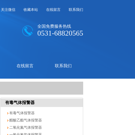
关注微信
收藏本站
在线留言
联系我们
全国免费服务热线
0531-68820565
在线留言
联系我们
有毒气体报警器
有毒气体报警器
醋酸乙酯气体报警器
二氧化氮气体报警器
一氧化氮气体报警器