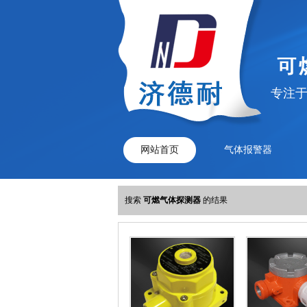
专注
网站首页
气体报警器
搜索
可燃气体探测器
的结果