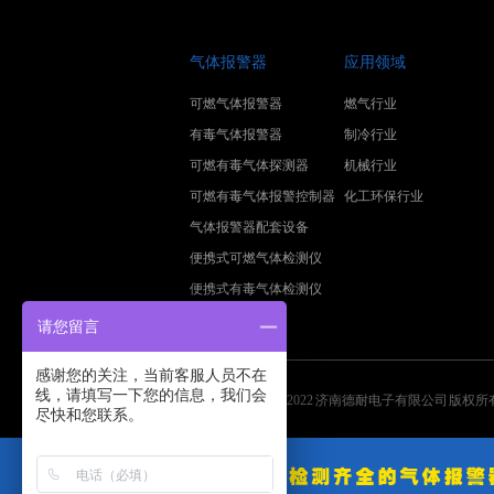
气体报警器
应用领域
可燃气体报警器
燃气行业
有毒气体报警器
制冷行业
可燃有毒气体探测器
机械行业
可燃有毒气体报警控制器
化工环保行业
气体报警器配套设备
便携式可燃气体检测仪
便携式有毒气体检测仪
请您留言
感谢您的关注，当前客服人员不在
线，请填写一下您的信息，我们会
Copyright © 2002-2022 济南德耐电子有限公司 版权
尽快和您联系。